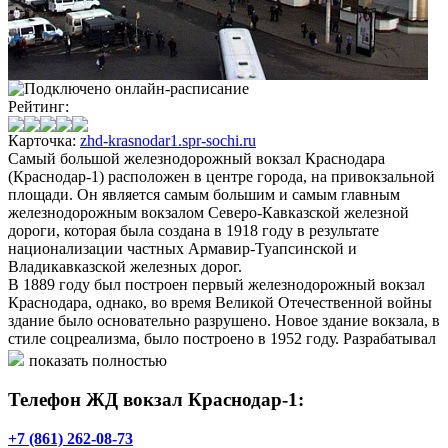
Рейтинг:
Карточка:
zhd-krasnodar1.spr-sochi.ru
Самый большой железнодорожный вокзал Краснодара
(Краснодар-1) расположен в центре города, на привокзальной
площади. Он является самым большим и самым главным
железнодорожным вокзалом Северо-Кавказской железной
дороги, которая была создана в 1918 году в результате
национализации частных Армавир-Туапсинской и
Владикавказской железных дорог.
В 1889 году был построен первый железнодорожный вокзал
Краснодара, однако, во время Великой Отечественной войны
здание было основательно разрушено. Новое здание вокзала, в
стиле соцреализма, было построено в 1952 году. Разрабатывал
проект вокзала и руководил всеми работами строительства
показать полностью
известный советский архитектор А. Н. Душкин.
Телефон ЖД вокзал Краснодар-1:
Недавно железнодорожный вокзал Краснодара подвергся
серьезной реконструкции и ремонту, благодаря чему
+7 (861) 262-08-73
сооружение стало более комфортным и технически